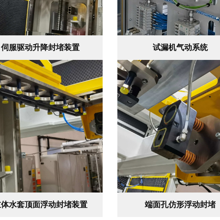
伺服驱动升降封堵装置
试漏机气动系统
缸体水套顶面浮动封堵装置
端面孔仿形浮动封堵