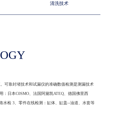
清洗技术
LOGY
节。可靠封堵技术和试漏仪的准确数值检测是测漏技术
用：日本C0SMO、法国阿黛凯ATEQ、德国佛里西
测、旁路水检 3、零件在线检测：缸体、缸盖--油道、水套等