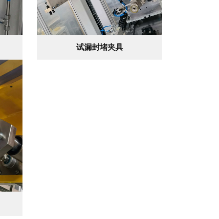
试漏封堵夹具